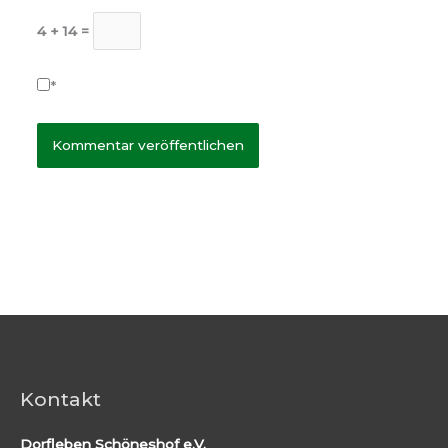
4 + 14 =
*
Kontakt
Dorfleben Schöneshof e.V.